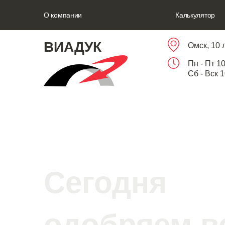
О компании
Калькулятор
ВИАДУК
Омск, 10 
Пн - Пт 10
Сб - Вск 
Сегодня
одобряем в